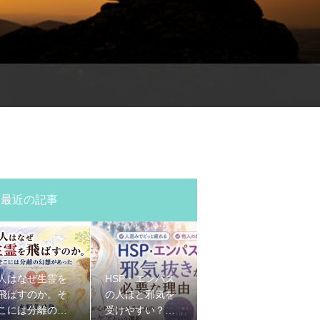
最近の記事
人はなぜ生霊を
HSP・エンパス
飛ばすのか。そ
の人ほど邪気を
こには分離の幻
受けやすい？人