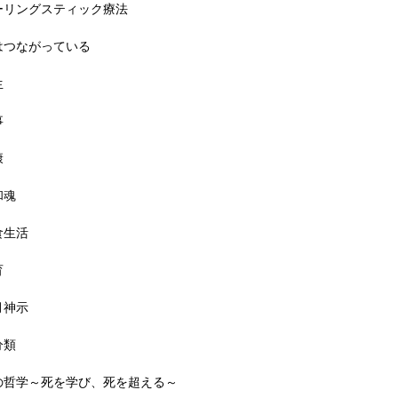
ーリングスティック療法
はつながっている
生
事
康
和魂
食生活
育
月神示
分類
の哲学～死を学び、死を超える～