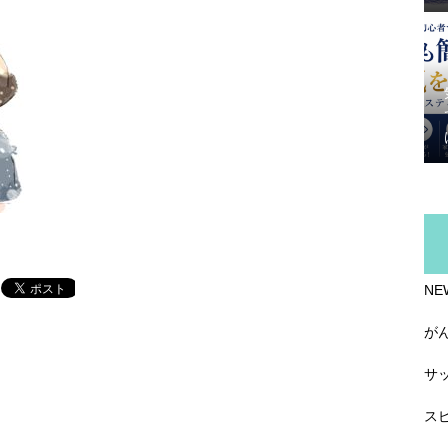
NE
が
サ
ス