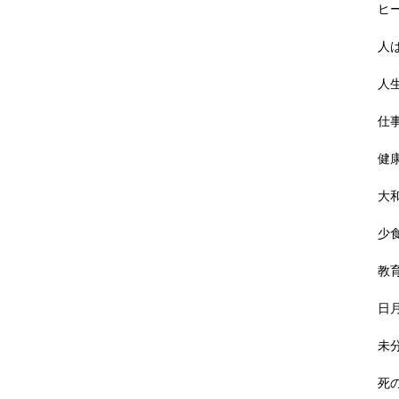
ヒ
人
人
仕
健
大
少
教
日
未
死