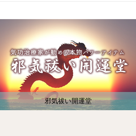
邪気祓い開運堂