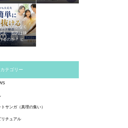
想があった
混みで疲れる本
当の理由
気功の力がなく
ても、邪気は抜
けるのか？ ヒー
リングスティッ
ク療法が初心者
でもできる理由
カテゴリー
WS
ん
ットサンガ（真理の集い）
ピリチュアル