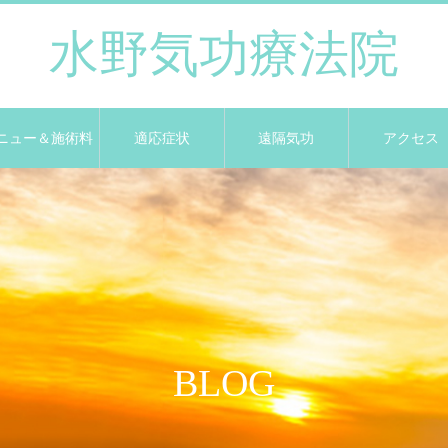
水野気功療法院
ニュー＆施術料
適応症状
遠隔気功
アクセス
BLOG