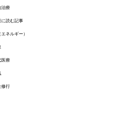
功治療
楽に読む記事
（エネルギー）
泉
代医療
気
性修行