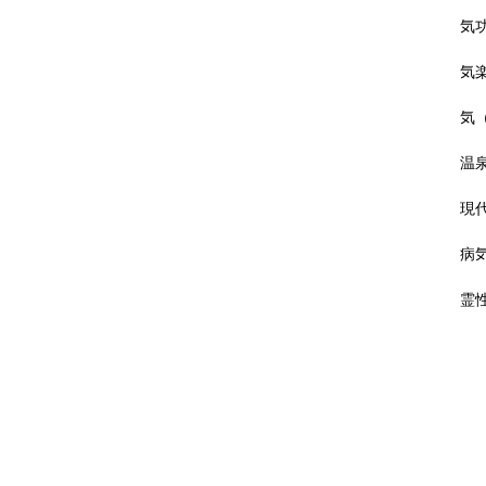
気
気
気
温
現
病
霊