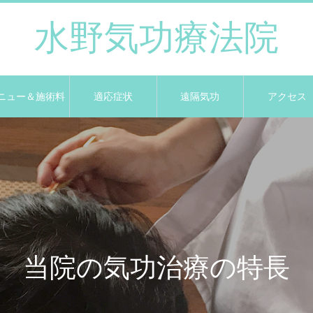
水野気功療法院
ニュー＆施術料
適応症状
遠隔気功
アクセス
当院の気功治療の特長