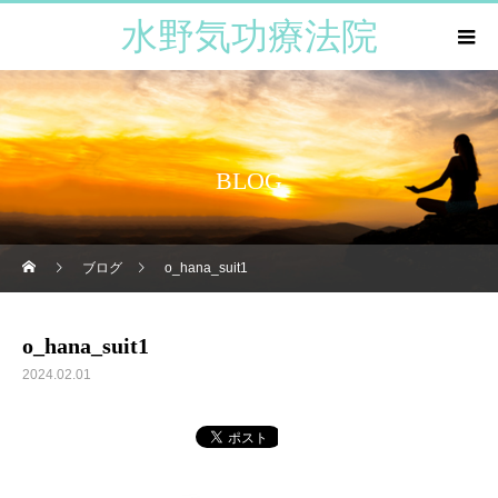
水野気功療法院
BLOG
ブログ
o_hana_suit1
o_hana_suit1
2024.02.01