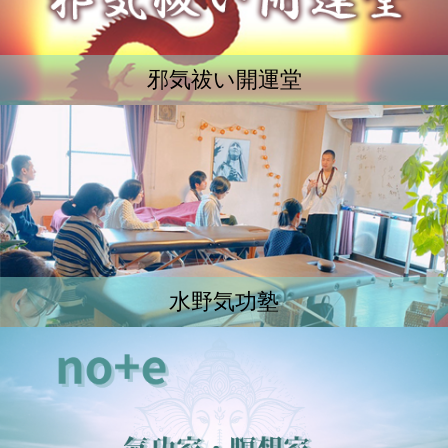
邪気祓い開運堂
水野気功塾