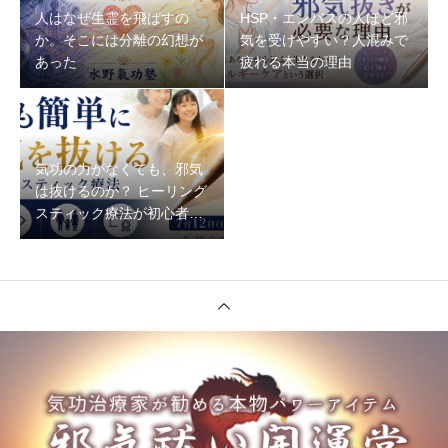
人はなぜ生霊を飛ばすの
HSP・エンパスの人ほど邪
か。そこには分離の幻想が
気を受けやすい？人混みで
あった
疲れる本当の理由
気功の力がなくても、邪気
は抜けるのか？ ヒーリング
スティック療法が初心者で
もできる理由