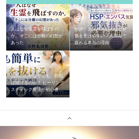
人はなぜ生霊を飛ばすの
HSP・エンパスの人ほど邪
か。そこには分離の幻想が
気を受けやすい？人混みで
あった
疲れる本当の理由
気功の力がなくても、邪気
は抜けるのか？ ヒーリング
スティック療法が初心者で
もできる理由