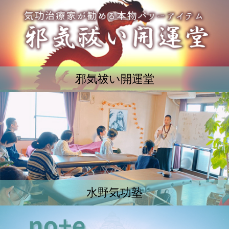
邪気祓い開運堂
水野気功塾