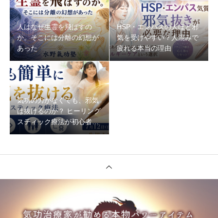
人はなぜ生霊を飛ばすの
HSP・エンパスの人ほど邪
か。そこには分離の幻想が
気を受けやすい？人混みで
あった
疲れる本当の理由
気功の力がなくても、邪気
は抜けるのか？ ヒーリング
スティック療法が初心者で
もできる理由