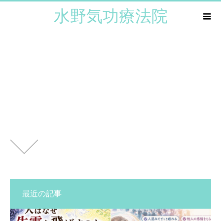
水野気功療法院
arow
最近の記事