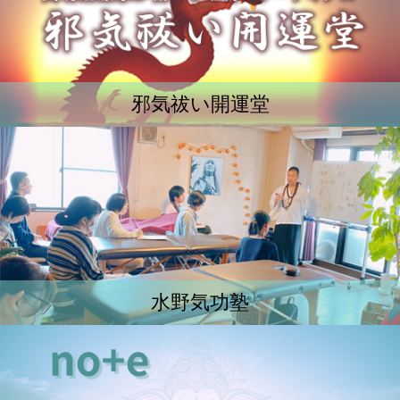
邪気祓い開運堂
水野気功塾