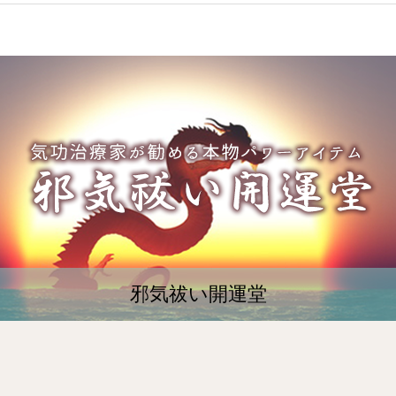
邪気祓い開運堂