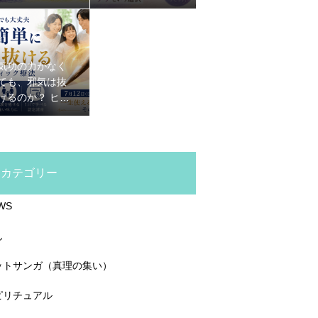
想があった
混みで疲れる本
当の理由
気功の力がなく
ても、邪気は抜
けるのか？ ヒー
リングスティッ
ク療法が初心者
でもできる理由
カテゴリー
WS
ん
ットサンガ（真理の集い）
ピリチュアル