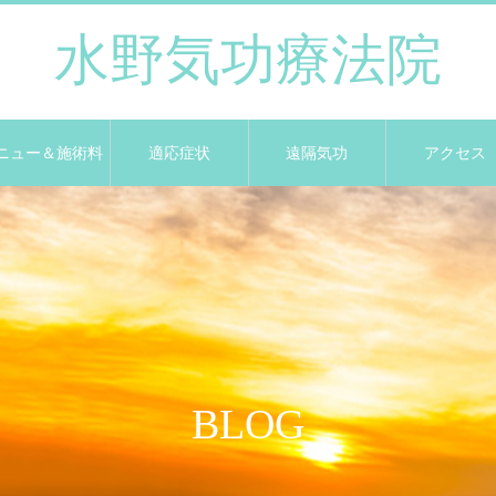
水野気功療法院
ニュー＆施術料
適応症状
遠隔気功
アクセス
BLOG