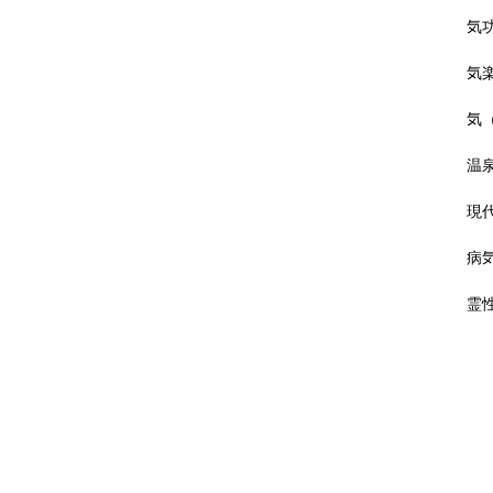
気
気
気
温
現
病
霊