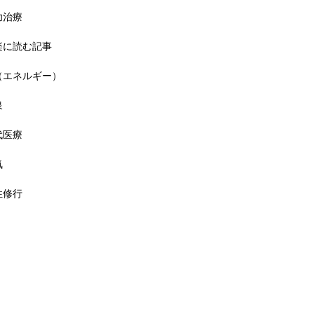
功治療
楽に読む記事
（エネルギー）
泉
代医療
気
性修行