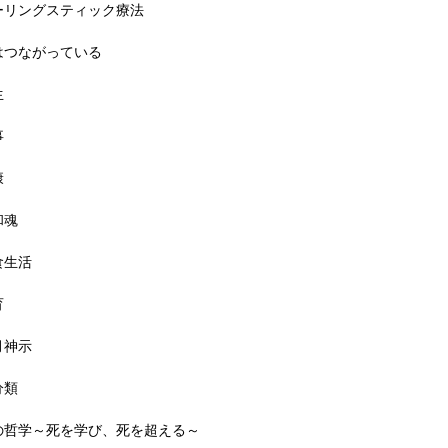
ーリングスティック療法
はつながっている
生
事
康
和魂
食生活
育
月神示
分類
の哲学～死を学び、死を超える～