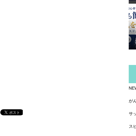
NE
が
サ
ス