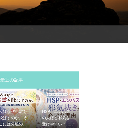
最近の記事
人はなぜ生霊を
HSP・エンパス
飛ばすのか。そ
の人ほど邪気を
こには分離の幻
受けやすい？人