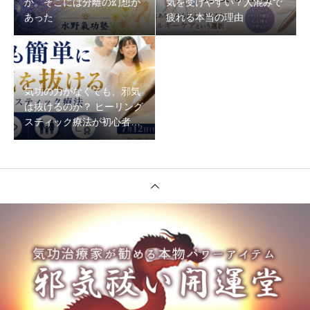
か。そこには分離の幻想が
気を受けやすい？人混みで
あった
疲れる本当の理由
気功の力がなくても、邪気
は抜けるのか？ ヒーリング
スティック療法が初心者で
もできる理由