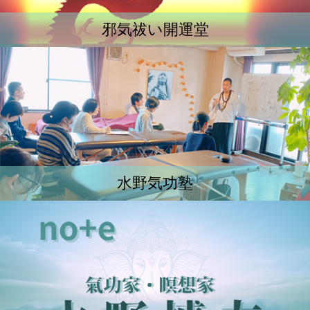
邪気祓い開運堂
水野気功塾