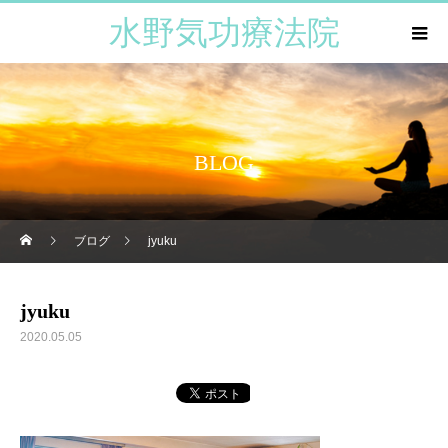
水野気功療法院
BLOG
ブログ
jyuku
jyuku
2020.05.05