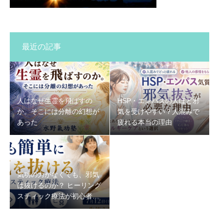
最近の記事
人はなぜ生霊を飛ばすの
HSP・エンパスの人ほど邪
か。そこには分離の幻想が
気を受けやすい？人混みで
あった
疲れる本当の理由
気功の力がなくても、邪気
は抜けるのか？ ヒーリング
スティック療法が初心者で
もできる理由