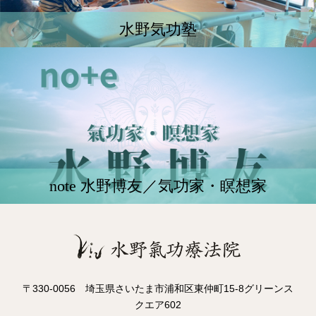
水野気功塾
note 水野博友／気功家・瞑想家
〒330-0056 埼玉県さいたま市浦和区東仲町15-8グリーンス
クエア602