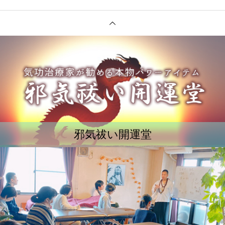
邪気祓い開運堂