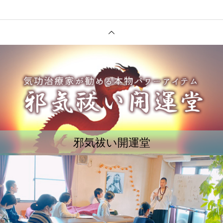
邪気祓い開運堂