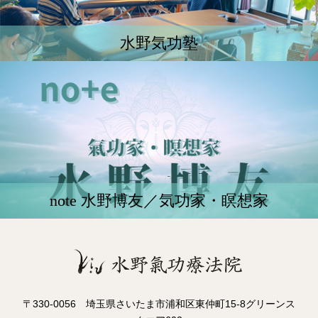
水野気功塾
note 水野博友／気功家・瞑想家
〒330-0056 埼玉県さいたま市浦和区東仲町15-8グリーンス