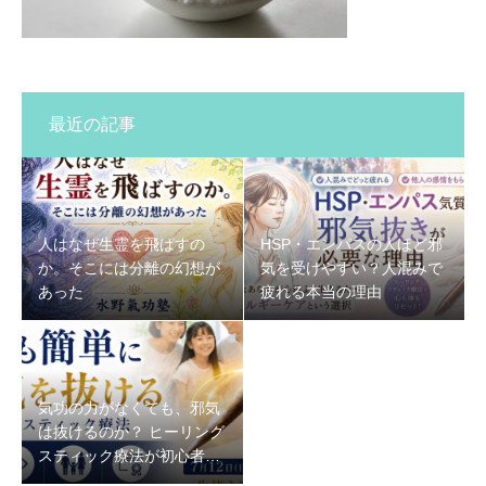
最近の記事
人はなぜ生霊を飛ばすの
HSP・エンパスの人ほど邪
か。そこには分離の幻想が
気を受けやすい？人混みで
あった
疲れる本当の理由
気功の力がなくても、邪気
は抜けるのか？ ヒーリング
スティック療法が初心者で
もできる理由