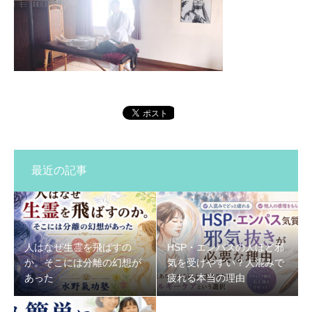
最近の記事
人はなぜ生霊を飛ばすの
HSP・エンパスの人ほど邪
か。そこには分離の幻想が
気を受けやすい？人混みで
あった
疲れる本当の理由