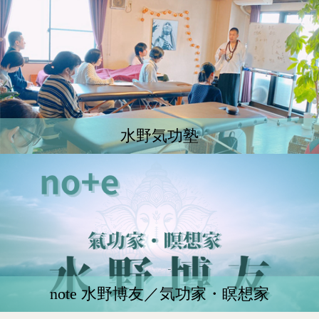
水野気功塾
note 水野博友／気功家・瞑想家