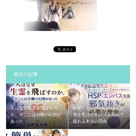
最近の記事
人はなぜ生霊を飛ばすの
HSP・エンパスの人ほど邪
か。そこには分離の幻想が
気を受けやすい？人混みで
あった
疲れる本当の理由