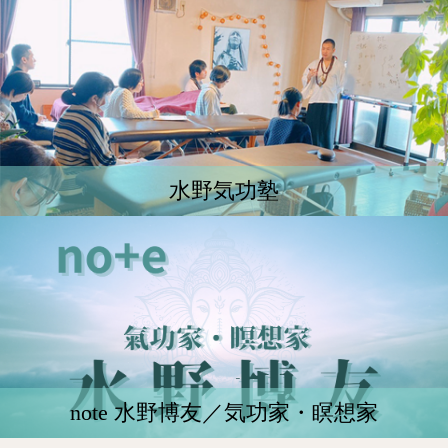
水野気功塾
note 水野博友／気功家・瞑想家