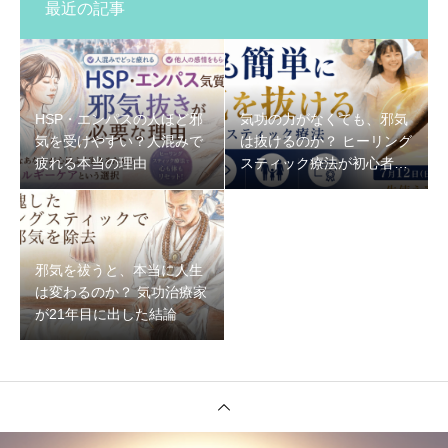
最近の記事
HSP・エンパスの人ほど邪
気功の力がなくても、邪気
気を受けやすい？人混みで
は抜けるのか？ ヒーリング
疲れる本当の理由
スティック療法が初心者で
もできる理由
邪気を祓うと、本当に人生
は変わるのか？ 気功治療家
が21年目に出した結論