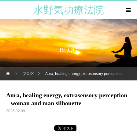
水野気功療法院
BLOG
ブログ
Aura, healing energy, extrasensory perception – woman and man silhouette
Aura, healing energy, extrasensory perception
– woman and man silhouette
2025.02.09