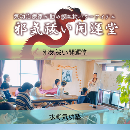
邪気祓い開運堂
水野気功塾