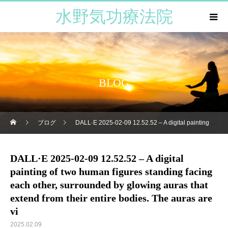
水野気功療法院
BLOG
ブログ
DALL·E 2025-02-09 12.52.52 – A digital painting of two human figures standing facing each other, surrounded by glowing auras that extend from their entire bodies. The auras are vi
DALL·E 2025-02-09 12.52.52 – A digital
painting of two human figures standing facing
each other, surrounded by glowing auras that
extend from their entire bodies. The auras are
vi
2025.02.09