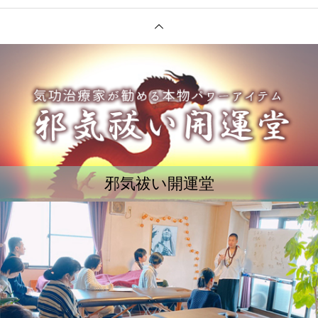
邪気祓い開運堂