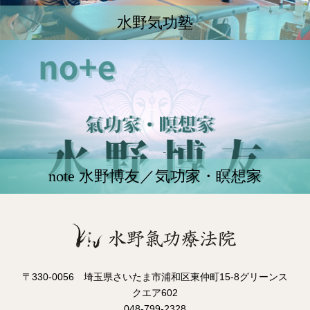
水野気功塾
note 水野博友／気功家・瞑想家
〒330-0056 埼玉県さいたま市浦和区東仲町15-8グリーンス
クエア602
048-799-2328