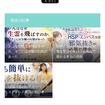
最近の記事
人はなぜ生霊を飛ばすの
HSP・エンパスの人ほど邪
か。そこには分離の幻想が
気を受けやすい？人混みで
あった
疲れる本当の理由
気功の力がなくても、邪気
は抜けるのか？ ヒーリング
スティック療法が初心者で
もできる理由