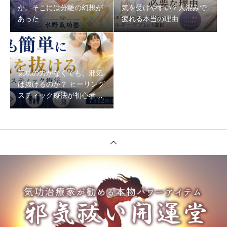
か。そこには分離の幻想が
気を受けやすい？人混みで
あった
疲れる本当の理由
気功の力がなくても、邪気
は抜けるのか？ ヒーリング
スティック療法が初心者で
もできる理由