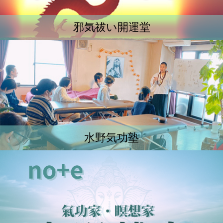
邪気祓い開運堂
水野気功塾