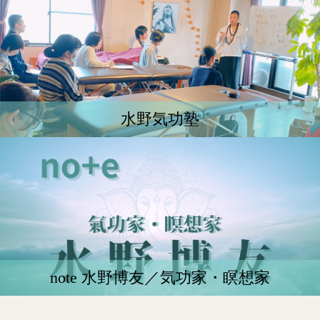
水野気功塾
note 水野博友／気功家・瞑想家