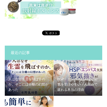
最近の記事
人はなぜ生霊を飛ばすの
HSP・エンパスの人ほど邪
か。そこには分離の幻想が
気を受けやすい？人混みで
あった
疲れる本当の理由