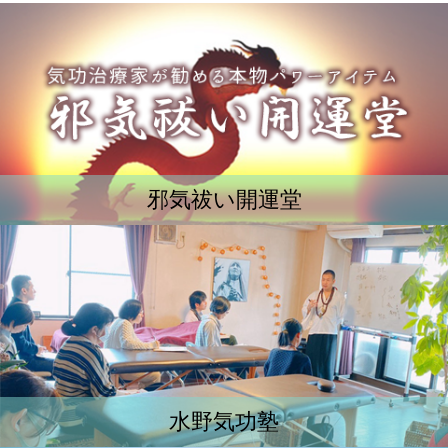
邪気祓い開運堂
水野気功塾