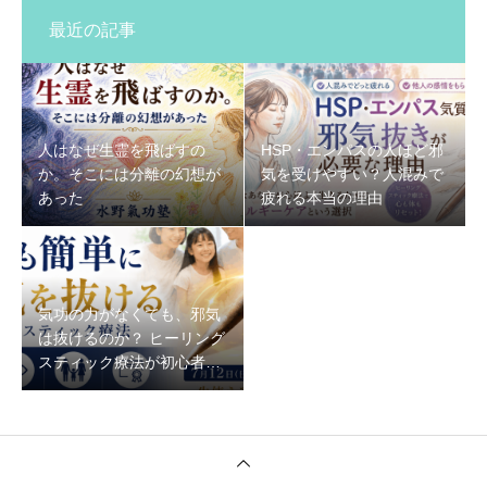
最近の記事
人はなぜ生霊を飛ばすの
HSP・エンパスの人ほど邪
か。そこには分離の幻想が
気を受けやすい？人混みで
あった
疲れる本当の理由
気功の力がなくても、邪気
は抜けるのか？ ヒーリング
スティック療法が初心者で
もできる理由