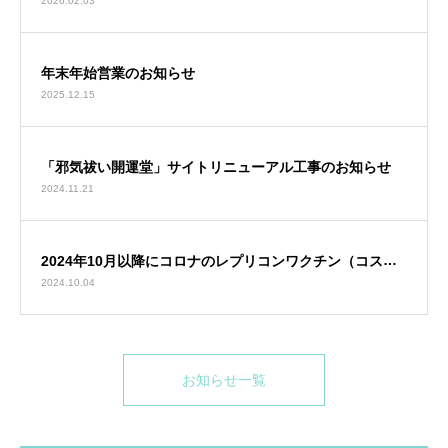
年末年始営業のお知らせ
2025.12.15
「邪気祓い開運堂」サイトリニューアル工事のお知らせ
2024.11.21
2024年10月以降にコロナのレプリコンワクチン（コスタ
2024.10.04
イベ筋注）を接種した方は受診できません
お知らせ一覧